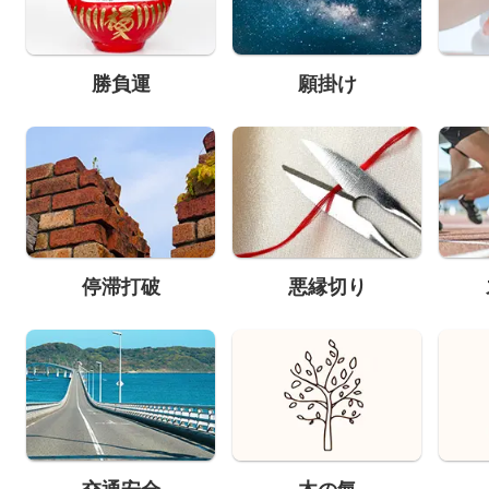
勝負運
願掛け
停滞打破
悪縁切り