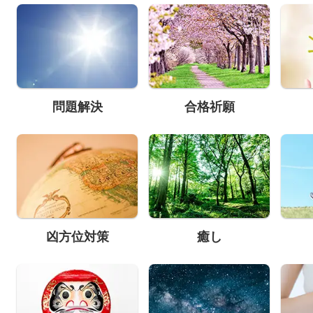
問題解決
合格祈願
凶方位対策
癒し