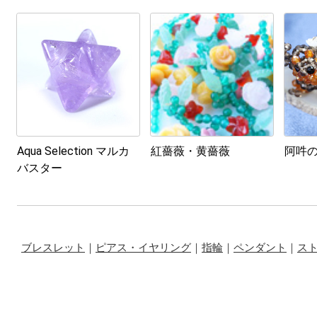
Aqua Selection マルカ
紅薔薇・黄薔薇
阿吽
バスター
ブレスレット
｜
ピアス・イヤリング
｜
指輪
｜
ペンダント
｜
ス