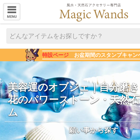
MENU
特設ページ
お盆期間のスタンプキャン
美容運のオブジェ｜自分磨き
花のパワーストーン・天然
ム
願い事から探す