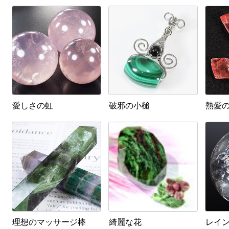
愛しさの虹
破邪の小槌
熱愛
理想のマッサージ棒
綺麗な花
レイ