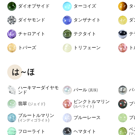
ダイオプサイド
ターコイズ
タ
ダイヤモンド
タンザナイト
ダ
チャロアイト
テクタイト
テ
トパーズ
トリフェーン
ト
は～ほ
ハーキマーダイヤモ
パール
パ
(真珠)
ンド
ピンクトルマリン
翡翠
ブ
(ジェイド)
(ルベライト)
ブルートルマリン
ブルーレース
プ
(インディゴライト)
ベ
フローライト
ヘマタイト
(