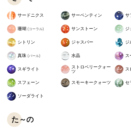
サードニクス
サーペンティン
サ
珊瑚
ジ
サンストーン
(コーラル)
シトリン
ジャスパー
ジ
真珠
水晶
ス
(パール)
ストロベリークォー
スギライト
ス
ツ
スフェーン
スモーキークォーツ
セ
ソーダライト
た～の