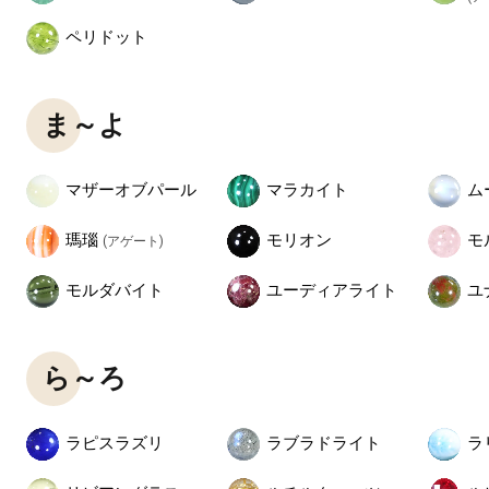
ペリドット
ま～よ
マザーオブパール
マラカイト
ム
瑪瑙
モリオン
モ
(アゲート)
モルダバイト
ユーディアライト
ユ
ら～ろ
ラピスラズリ
ラブラドライト
ラ