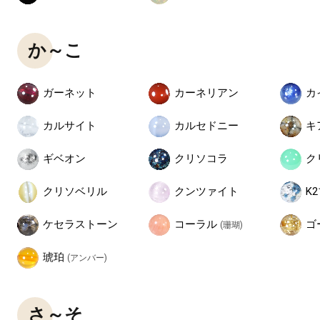
か～こ
ガーネット
カーネリアン
カ
カルサイト
カルセドニー
キ
ギベオン
クリソコラ
ク
クリソベリル
クンツァイト
K
コーラル
ケセラストーン
ゴ
(珊瑚)
琥珀
(アンバー)
さ～そ