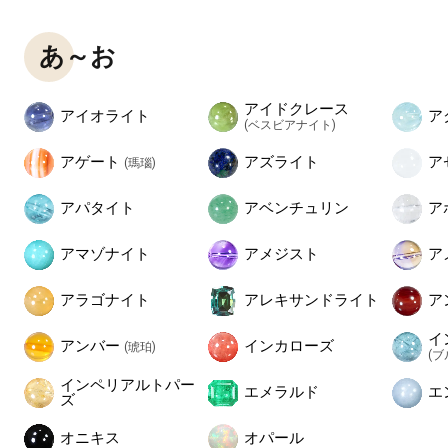
あ～お
アイドクレース
アイオライト
ア
(ベスビアナイト)
アゲート
アズライト
ア
(瑪瑙)
アパタイト
アベンチュリン
ア
アマゾナイト
アメジスト
ア
アラゴナイト
アレキサンドライト
ア
イ
アンバー
インカローズ
(琥珀)
(
インペリアルトパー
エメラルド
エ
ズ
オニキス
オパール