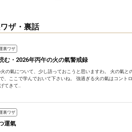
ワザ・裏話
運裏ワザ
読む・2026年丙午の火の氣警戒録
年の火の氣について、少し語っておこうと思いますわ。 火の氣と
で、ここで学んでおいて下さいね。 強過ぎる火の氣はコントロー
てきて...
運裏ワザ
つ運氣