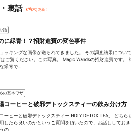
・裏話
8
/
6
(
木
)
更
新
！
お話
のに緑青！？招財進寶の変色事件
ョッキングな画像が送られてきました。 その調査結果について
ずはご覧ください。この写真。 Magic Wandsの招財進寶です
緑青で...
めの基本ワザ
陽コーヒーと破邪デトックスティーの飲み分け方
コーヒーと破邪デトックスティー HOLY DETOX TEA。 ど
用したら良いのかというご質問を頂いたので、お話ししておきま
の...