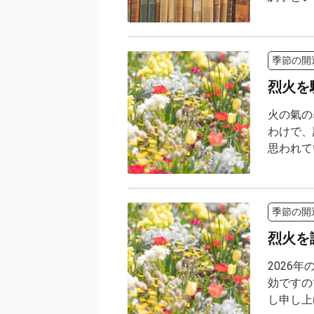
季節の開
烈火を
火の氣の
わけで、
思われて
季節の開
烈火を
2026
効ですの
し申し上げ