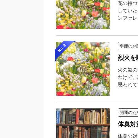
花の持つ
していた
ンファレ 
No.3
季節の開
烈火を
火の氣の
わけで、
思われて
開運のた
体臭対策
体臭の対