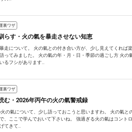
運裏ワザ
馴らす・火の氣を暴走させない知恵
暴走について。 火の氣との付き合い方が、少し見えてくれば楽
語ってみました。 火の氣の年・月・日・季節の過ごし方 火の
いるフシがあります...
運裏ワザ
読む・2026年丙午の火の氣警戒録
年の火の氣について、少し語っておこうと思いますわ。 火の氣と
で、ここで学んでおいて下さいね。 強過ぎる火の氣はコントロー
てきて...