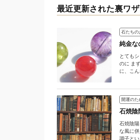
最近更新された裏ワザ
石たちの
純金な
とてもシ
のに ま
に、こんな
開運のた
石焼陰
石焼陰陽
な風に併
調子という