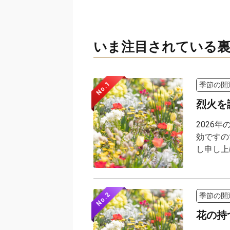
いま注目されている裏
No.1
季節の開
烈火を
2026
効ですの
し申し上げ
No.2
季節の開
花の持