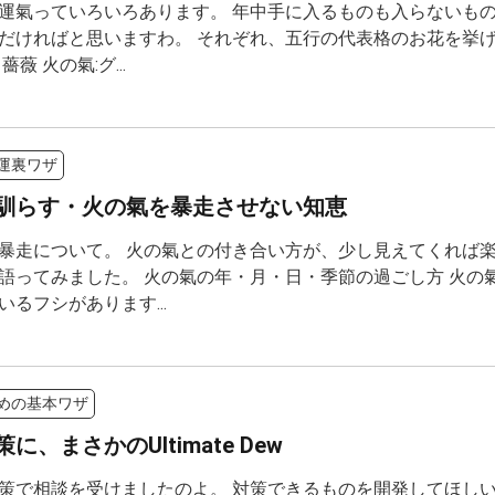
運氣っていろいろあります。 年中手に入るものも入らないも
だければと思いますわ。 それぞれ、五行の代表格のお花を挙げて
薔薇 火の氣:グ...
運裏ワザ
馴らす・火の氣を暴走させない知恵
暴走について。 火の氣との付き合い方が、少し見えてくれば楽
語ってみました。 火の氣の年・月・日・季節の過ごし方 火の
いるフシがあります...
めの基本ワザ
に、まさかのUltimate Dew
策で相談を受けましたのよ。 対策できるものを開発してほし