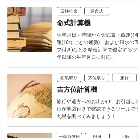
四柱推命
運命式
命式計算機
生年月日＋時間から命式表・歳運(1
運(10年ごとの運勢)、および風水の
フ付き)などを精密計算で鑑定するツー
年以降の生年月日に対応。
祐氣取り
方位取り
旅行
吉方位計算機
旅行や遠方へのお出かけ、お引越し
位が地図付きで確認できるツールで
九星を調べてみましょう！
一粒万倍日
旧暦
月齢