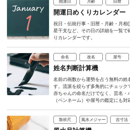
開運日
月齢
旧暦
開運日めくりカレンダー
祝日・伝統行事・旧暦・月齢・月相(
星干支など、その日の詳細を一覧で
りカレンダーです。
命名
改名
屋号
姓名判断計算機
名前の画数から運勢を占う無料の姓
す。流派を絞らず多角的にチェック
赤ちゃんの命名だけでなく、芸名・
（ペンネーム）や屋号の鑑定にも対
魯班尺
風水メジャー
吉寸法