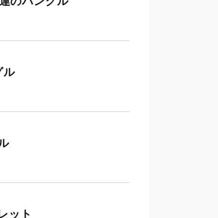
容運のバングル
グル
ル
レット