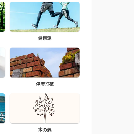
健康運
停滞打破
木の氣