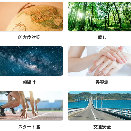
凶方位対策
癒し
願掛け
美容運
スタート運
交通安全