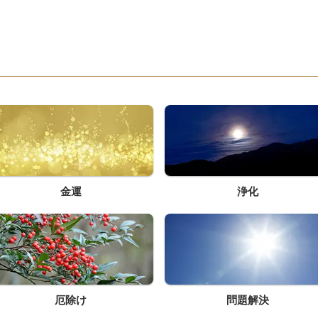
す
金運
浄化
厄除け
問題解決