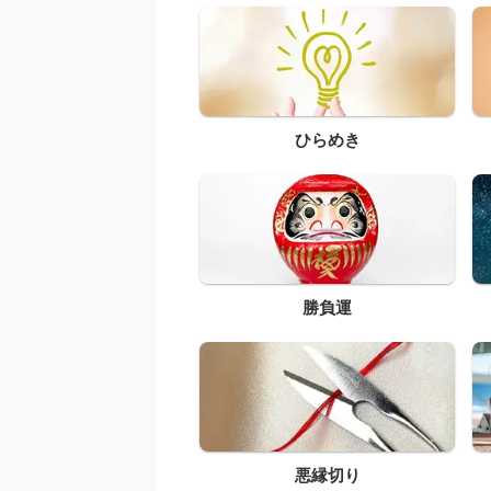
ひらめき
勝負運
悪縁切り