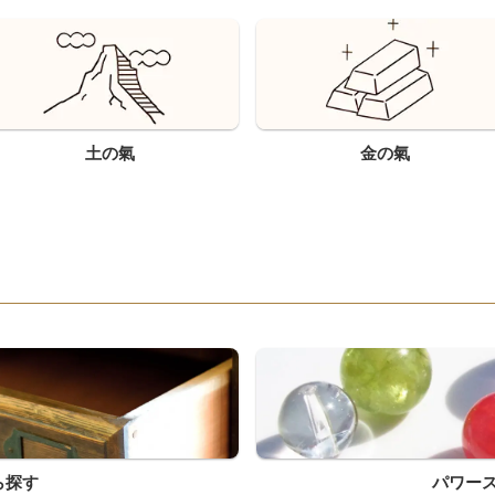
土の氣
金の氣
ら探す
パワー