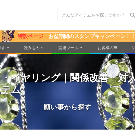
特設ページ
お盆期間のスタンプキャンペーン！
探す
読みもの
開運ツール
お客様の声
ス・イヤリング｜関係改善・対
イテム
願い事から探す