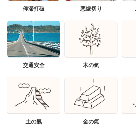
停滞打破
悪縁切り
交通安全
木の氣
土の氣
金の氣