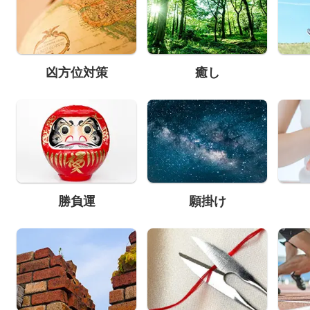
凶方位対策
癒し
勝負運
願掛け