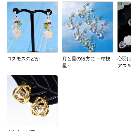
コスモスのどか
月と星の彼方に ～桔梗
心羽
星～
アス