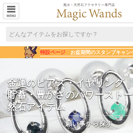
MENU
特設ページ
お盆期間のスタンプキャン
金運のピアス・イヤリング｜
貯蓄・豊かさのパワーストー
然石アイテム
願い事から探す