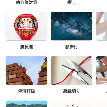
凶方位対策
癒し
勝負運
願掛け
停滞打破
悪縁切り