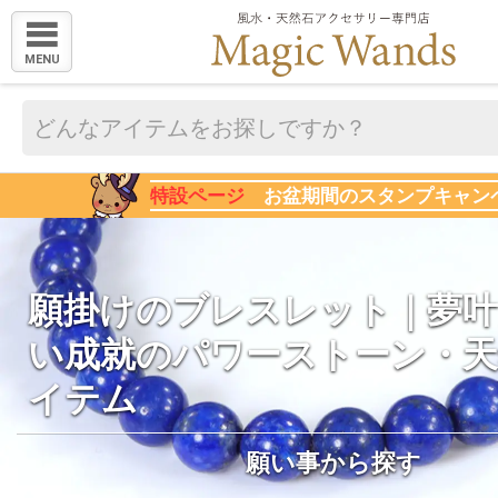
MENU
特設ページ
お盆期間のスタンプキャン
願掛けのブレスレット｜夢叶
い成就のパワーストーン・天
イテム
願い事から探す