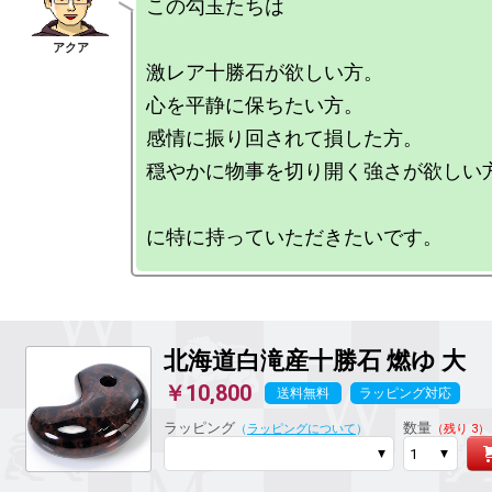
この勾玉たちは

激レア十勝石が欲しい方。

心を平静に保ちたい方。

感情に振り回されて損した方。

穏やかに物事を切り開く強さが欲しい方
北海道白滝産十勝石 燃ゆ
大
￥10,800
送料無料
ラッピング対応
ラッピング
数量
（
ラッピングについて
）
（残り 3）