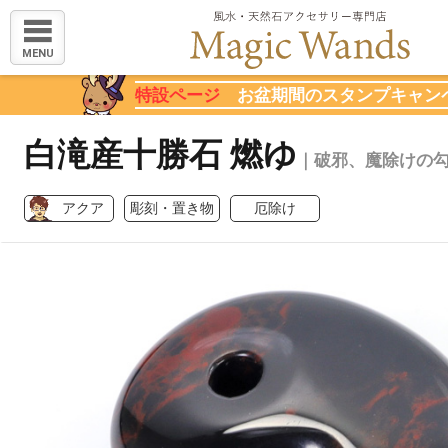
MENU
特設ページ
お盆期間のスタンプキャン
白滝産十勝石 燃ゆ
｜破邪、魔除けの
アクア
彫刻・置き物
厄除け