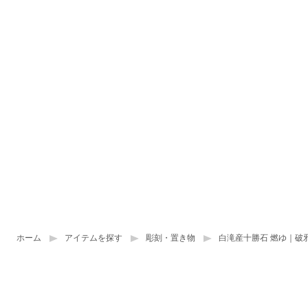
ホーム
アイテムを探す
彫刻・置き物
白滝産十勝石 燃ゆ｜破