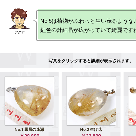
No.5は植物がふわっと生い茂るような
No.1 鳳凰の逢瀬
No.2 生け花