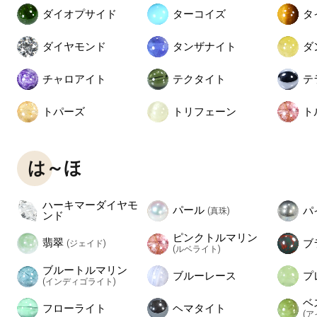
ダイオプサイド
ターコイズ
タ
ダイヤモンド
タンザナイト
ダ
チャロアイト
テクタイト
テ
トパーズ
トリフェーン
ト
は～ほ
ハーキマーダイヤモ
パール
パ
(真珠)
ンド
ピンクトルマリン
翡翠
ブ
(ジェイド)
(ルベライト)
ブルートルマリン
ブルーレース
プ
(インディゴライト)
ベ
フローライト
ヘマタイト
(