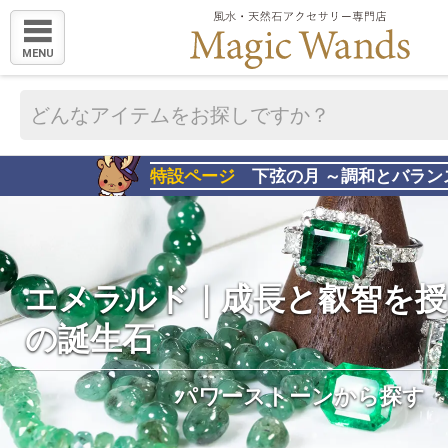
MENU
特設ページ
下弦の月 ～調和とバラン
エメラルド｜成長と叡智を授
の誕生石
パワーストーンから探す