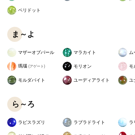
ペリドット
ま～よ
マザーオブパール
マラカイト
ム
瑪瑙
モリオン
モ
(アゲート)
モルダバイト
ユーディアライト
ユ
ら～ろ
ラピスラズリ
ラブラドライト
ラ