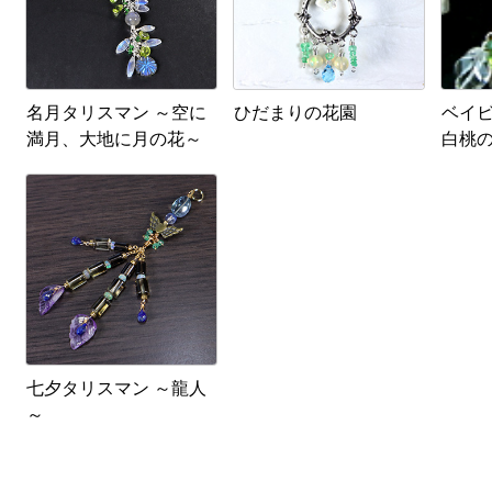
名月タリスマン ～空に
ひだまりの花園
ベイ
満月、大地に月の花～
白桃
七夕タリスマン ～龍人
～