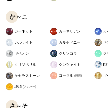
か～こ
ガーネット
カーネリアン
カ
カルサイト
カルセドニー
キ
ギベオン
クリソコラ
ク
クリソベリル
クンツァイト
K
コーラル
ケセラストーン
ゴ
(珊瑚)
琥珀
(アンバー)
さ～そ