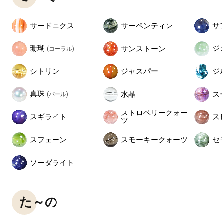
サードニクス
サーペンティン
サ
珊瑚
ジ
サンストーン
(コーラル)
シトリン
ジャスパー
ジ
真珠
水晶
ス
(パール)
ストロベリークォー
スギライト
ス
ツ
スフェーン
スモーキークォーツ
セ
ソーダライト
た～の