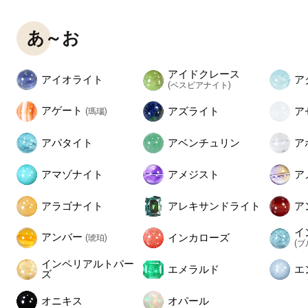
あ～お
アイドクレース
アイオライト
ア
(ベスビアナイト)
アゲート
アズライト
ア
(瑪瑙)
アパタイト
アベンチュリン
ア
アマゾナイト
アメジスト
ア
アラゴナイト
アレキサンドライト
ア
イ
アンバー
インカローズ
(琥珀)
(
インペリアルトパー
エメラルド
エ
ズ
オニキス
オパール