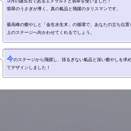
5
月の誕生石であるエメラルドと翡翠を使いました！

翡翠のうさぎが導く、真の氣品と飛躍のタリスマンです。

最高峰の癒やしと「金生水生木」の循環で、あなたの立ち位置
今
のステージから飛躍し、揺るぎない氣品と深い癒やしを求