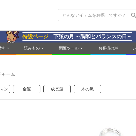
特設ページ
下弦の月 ～調和とバランスの日～
探す
読みもの
開運ツール
お客様の声
チャーム
マン
金運
成長運
木の氣