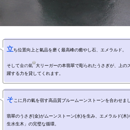
立
ち位置向上と氣品を磨く最高峰の癒やし石、エメラルド。

そして
金の氣
大リーガーの本翡翠で彫られたうさぎが、上の
そ
こに月の氣を宿す高品質ブルームーンストーンを合わせまし
翡翠のうさぎ(金)がムーンストーン(水)を生み、エメラルド(木
生水生木」の完璧な循環。
