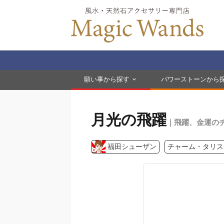
願い事から探す
パワーストーンから
月光の飛躍
｜飛躍、金運の
福田シューザン
チャーム・タリス