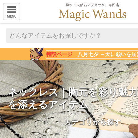
MENU
特設ページ
八月七夕 ～天に願いを届
ネックレス｜胸元を彩り魅力
を添えるアイテム
カテゴリから探す