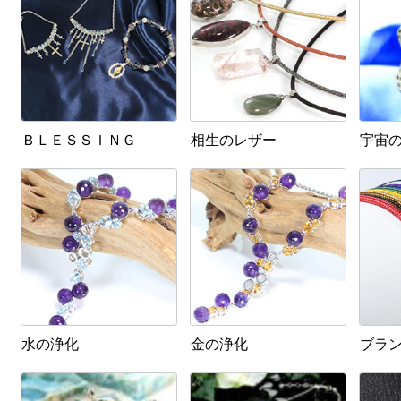
ＢＬＥＳＳＩＮＧ
相生のレザー
宇宙の
水の浄化
金の浄化
ブラ