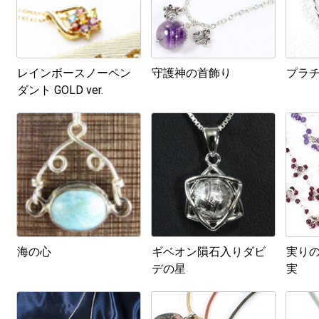
レインボースノーペン
守護神の首飾り
プラ
ダント GOLD ver.
海の心
ギベオン隕石入りダビ
実り
デの星
実