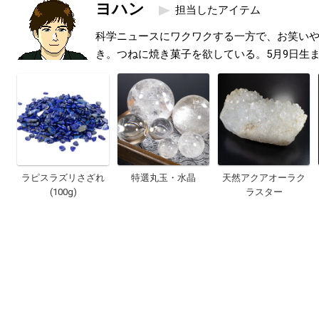
ヨハン
担当したアイテム
科学ニュースにワクワクする一方で、お笑い
き。つねに焼き菓子を欲している。5月9日生
ラピスラズリさざれ
特選丸玉・水晶
天然アクアオーラク
(100g)
ラスター