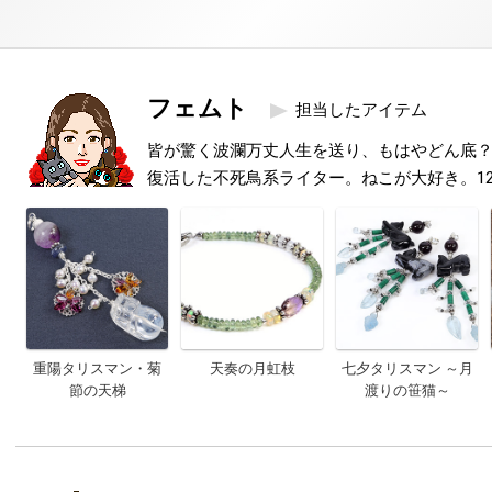
フェムト
担当したアイテム
皆が驚く波瀾万丈人生を送り、もはやどん底
復活した不死鳥系ライター。ねこが大好き。1
重陽タリスマン・菊
天奏の月虹枝
七夕タリスマン ～月
節の天梯
渡りの笹猫～