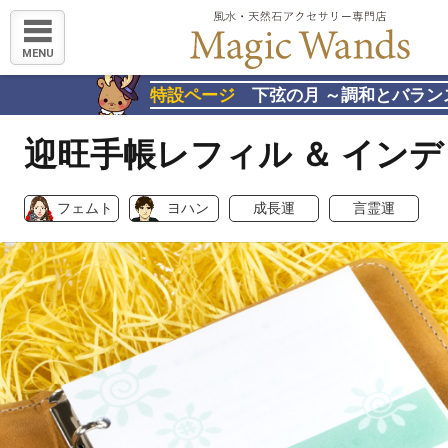
MENU
特設ページ
下弦の月 ～調和とバラン
迎旺手帳レフィル ＆ イン
フェムト
ヨハン
成長運
言霊運