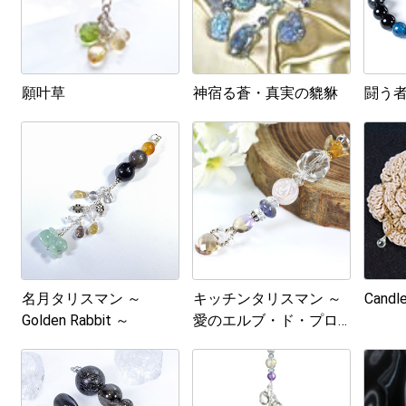
願叶草
神宿る蒼・真実の貔貅
闘う
名月タリスマン ～
キッチンタリスマン ～
Candl
Golden Rabbit ～
愛のエルブ・ド・プロ
ヴァンス～