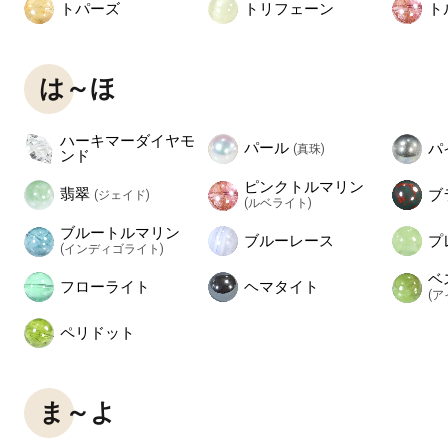
トパーズ
トリフェーン
ト
は～ほ
ハーキマーダイヤモ
パール
パ
(真珠)
ンド
ピンクトルマリン
翡翠
ブ
(ジェイド)
(ルベライト)
ブルートルマリン
ブルーレース
プ
(インディゴライト)
ベ
フローライト
ヘマタイト
(
ペリドット
ま～よ