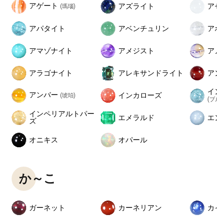
アゲート
アズライト
ア
(瑪瑙)
アパタイト
アベンチュリン
ア
アマゾナイト
アメジスト
ア
アラゴナイト
アレキサンドライト
ア
イ
アンバー
インカローズ
(琥珀)
(
インペリアルトパー
エメラルド
エ
ズ
オニキス
オパール
か～こ
ガーネット
カーネリアン
カ