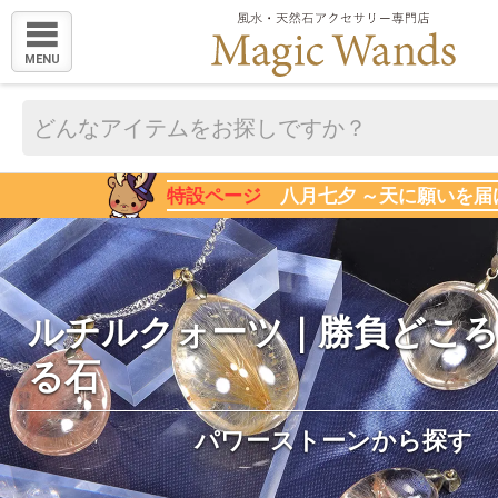
MENU
特設ページ
八月七夕 ～天に願いを届
ルチルクォーツ｜勝負どこ
る石
パワーストーンから探す