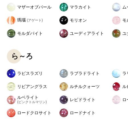
マザーオブパール
マラカイト
ム
瑪瑙
モリオン
モ
(アゲート)
モルダバイト
ユーディアライト
ユ
ら～ろ
ラピスラズリ
ラブラドライト
ラ
リビアングラス
ルチルクォーツ
ル
ルベライト
レピドライト
ロ
(ピンクトルマリン)
ロードクロサイト
ロードナイト