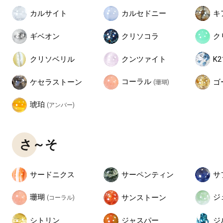
カルサイト
カルセドニー
キ
ギベオン
クリソコラ
ク
クリソベリル
クンツァイト
K
コーラル
ケセラストーン
ゴ
(珊瑚)
琥珀
(アンバー)
さ～そ
サードニクス
サーペンティン
サ
珊瑚
ジ
サンストーン
(コーラル)
シトリン
ジャスパー
ジ