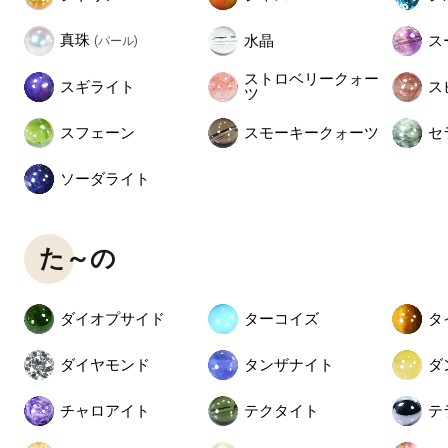
真珠
水晶
ス
(パール)
ストロベリークォー
スギライト
ス
ツ
スフェーン
スモーキークォーツ
セ
ソーダライト
た～の
ダイオプサイド
ターコイズ
タ
ダイヤモンド
タンザナイト
ダ
チャロアイト
テクタイト
テ