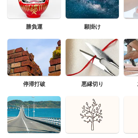
勝負運
願掛け
停滞打破
悪縁切り