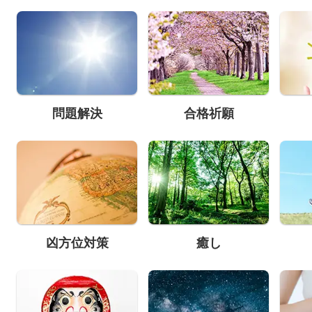
問題解決
合格祈願
凶方位対策
癒し