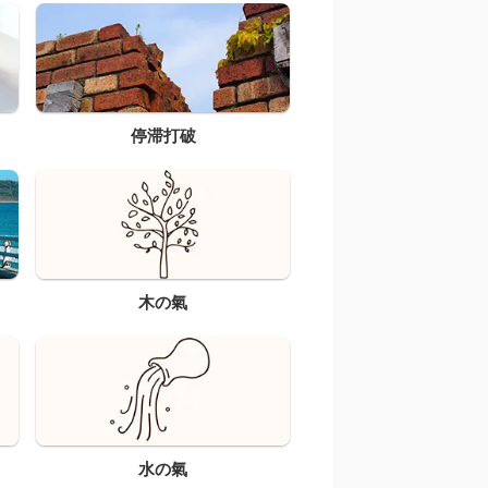
停滞打破
木の氣
水の氣