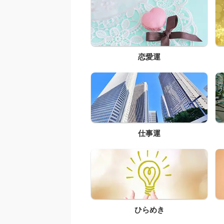
恋愛運
仕事運
ひらめき