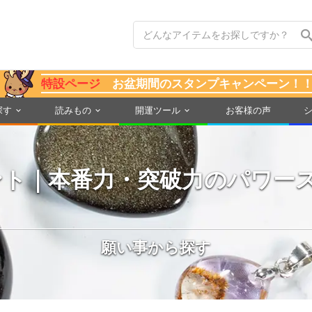
特設ページ
お盆期間のスタンプキャンペーン！
探す
読みもの
開運ツール
お客様の声
ント｜本番力・突破力のパワー
願い事から探す