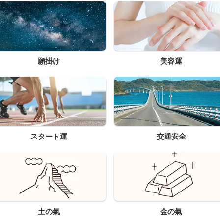
願掛け
美容運
スタート運
交通安全
土の氣
金の氣