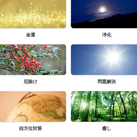
金運
浄化
厄除け
問題解決
凶方位対策
癒し