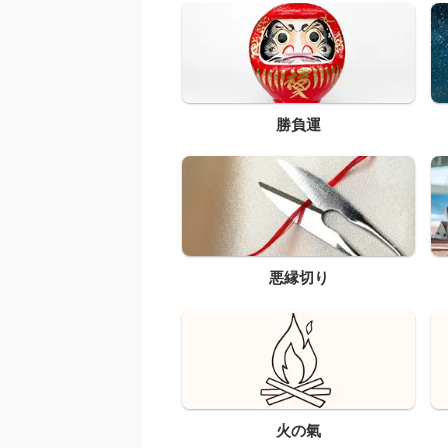
勝負運
悪縁切り
火の氣