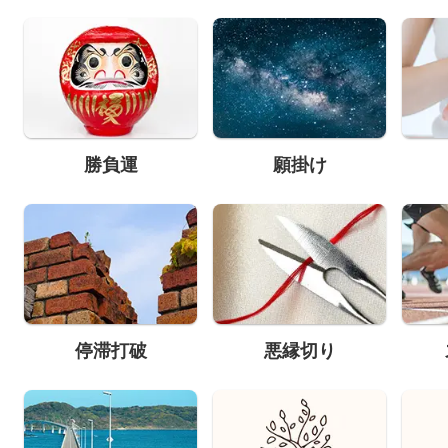
勝負運
願掛け
停滞打破
悪縁切り