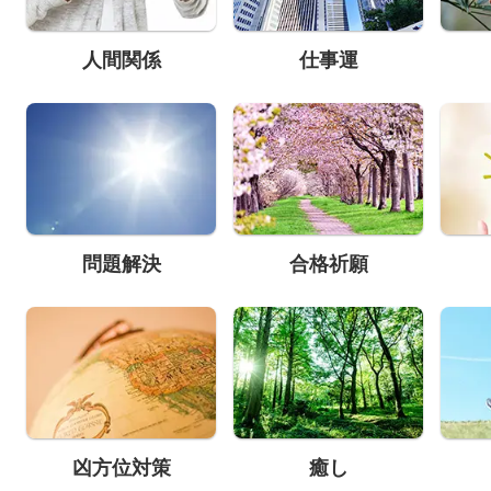
人間関係
仕事運
問題解決
合格祈願
凶方位対策
癒し