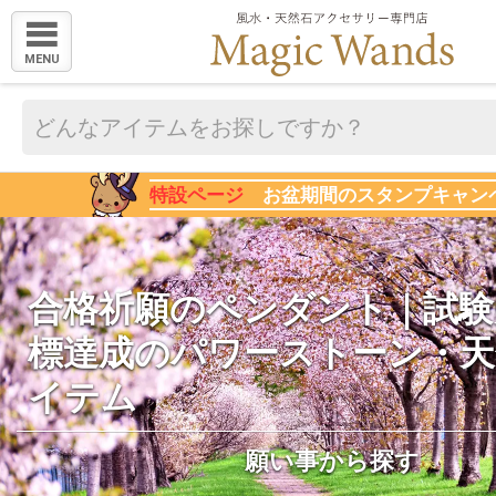
MENU
特設ページ
お盆期間のスタンプキャン
合格祈願のペンダント｜試験
標達成のパワーストーン・天
イテム
願い事から探す