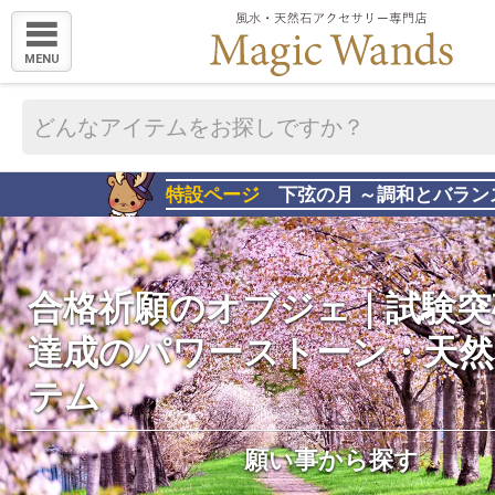
MENU
特設ページ
下弦の月 ～調和とバラン
合格祈願のオブジェ｜試験突
達成のパワーストーン・天然
テム
願い事から探す