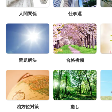
人間関係
仕事運
問題解決
合格祈願
凶方位対策
癒し