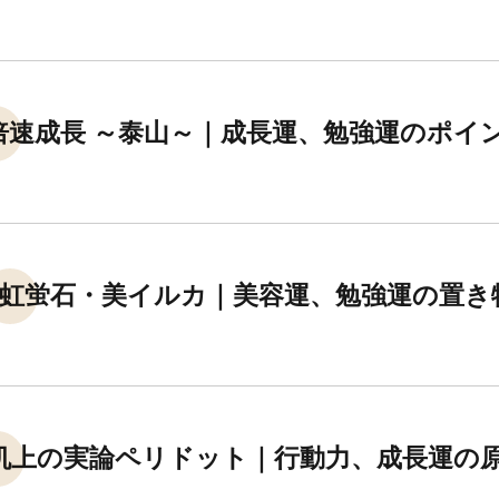
倍速成長 ～泰山～｜成長運、勉強運のポイ
虹蛍石・美イルカ｜美容運、勉強運の置き
机上の実論ペリドット｜行動力、成長運の