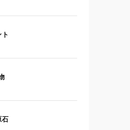
ント
物
原石