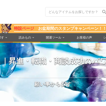
特設ページ
お盆期間のスタンプキャンペーン！
探す
読みもの
開運ツール
お客様の声
ェ｜昇進・転職・商談成功のパ
願い事から探す