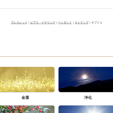
ブレスレット
｜
ピアス・イヤリング
｜
ペンダント
｜
ストラップ
｜オブジェ
す
金運
浄化