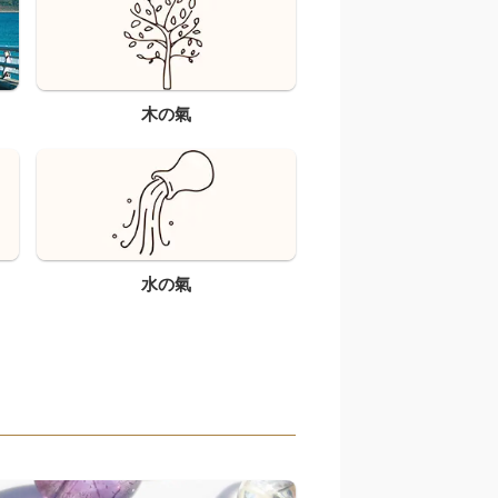
木の氣
水の氣