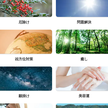
厄除け
問題解決
凶方位対策
癒し
願掛け
美容運