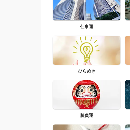
仕事運
ひらめき
勝負運