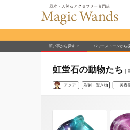
願い事から探す
パワーストーンから
虹蛍石の動物たち
｜
アクア
彫刻・置き物
美容