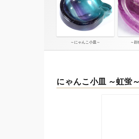
～にゃんこ小皿～
～顔
にゃんこ小皿 ～虹蛍