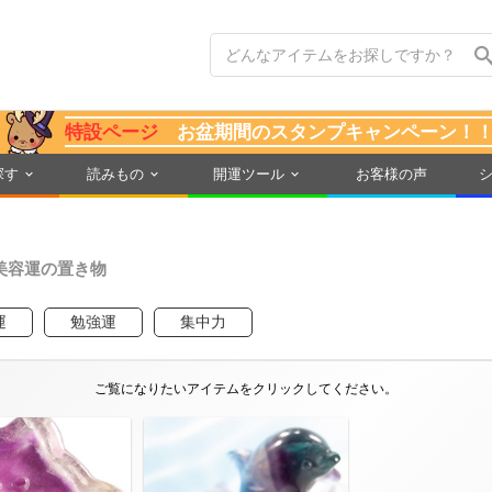
特設ページ
お盆期間のスタンプキャンペーン！
探す
読みもの
開運ツール
お客様の声
美容運の置き物
運
勉強運
集中力