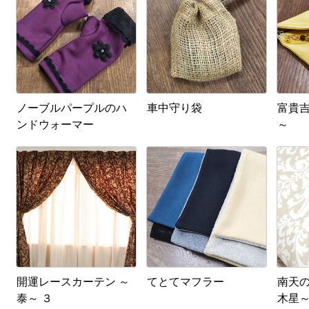
ノーブルパープルのハ
車中守り袋
富貴吉祥
ンドウォーマー
～
開運レースカーテン ～
てとてマフラー
南天の
泰～ ３
木星