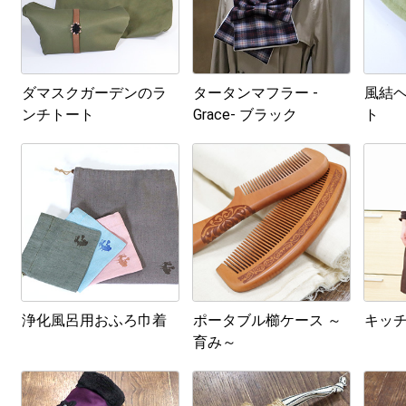
ダマスクガーデンのラ
タータンマフラー -
風結ヘ
ンチトート
Grace- ブラック
ト
浄化風呂用おふろ巾着
ポータブル櫛ケース ～
キッ
育み～