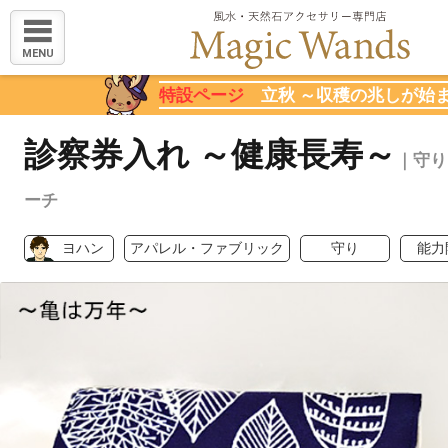
MENU
特設ページ
立秋 ～収穫の兆しが始
診察券入れ ～健康長寿～
｜守り
ーチ
ヨハン
アパレル・ファブリック
守り
能力