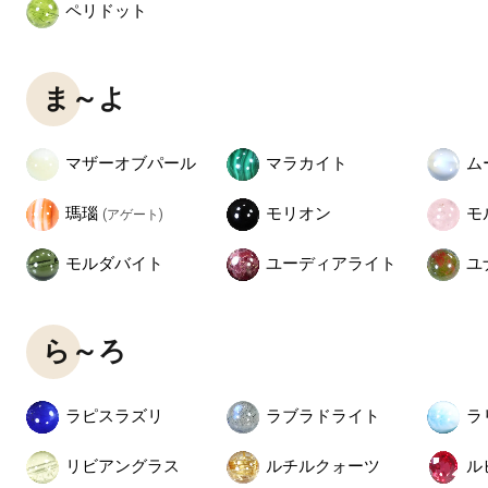
ペリドット
ま～よ
マザーオブパール
マラカイト
ム
瑪瑙
モリオン
モ
(アゲート)
モルダバイト
ユーディアライト
ユ
ら～ろ
ラピスラズリ
ラブラドライト
ラ
リビアングラス
ルチルクォーツ
ル