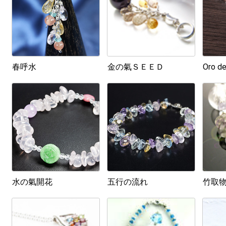
春呼水
金の氣ＳＥＥＤ
Oro de
水の氣開花
五行の流れ
竹取