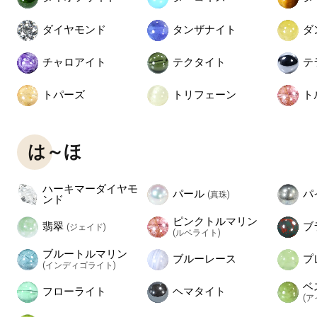
ダイヤモンド
タンザナイト
ダ
チャロアイト
テクタイト
テ
トパーズ
トリフェーン
ト
は～ほ
ハーキマーダイヤモ
パール
パ
(真珠)
ンド
ピンクトルマリン
翡翠
ブ
(ジェイド)
(ルベライト)
ブルートルマリン
ブルーレース
プ
(インディゴライト)
ベ
フローライト
ヘマタイト
(