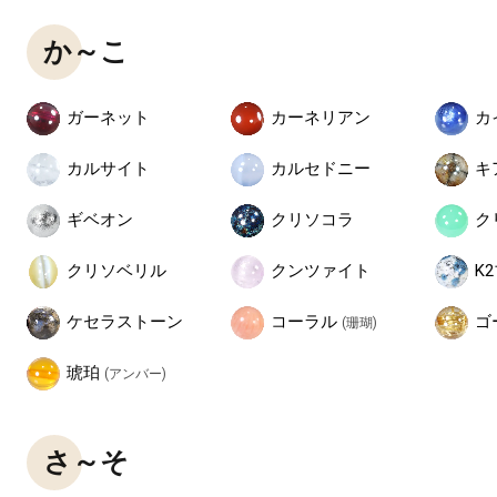
か～こ
ガーネット
カーネリアン
カ
カルサイト
カルセドニー
キ
ギベオン
クリソコラ
ク
クリソベリル
クンツァイト
K
コーラル
ケセラストーン
ゴ
(珊瑚)
琥珀
(アンバー)
さ～そ