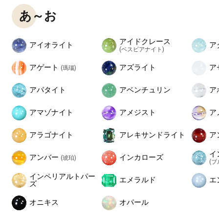
あ～お
アイドクレース
アイオライト
ア
(ベスビアナイト)
アゲート
アズライト
ア
(瑪瑙)
アパタイト
アベンチュリン
ア
アマゾナイト
アメジスト
ア
アラゴナイト
アレキサンドライト
ア
イ
アンバー
インカローズ
(琥珀)
(
インペリアルトパー
エメラルド
エ
ズ
オニキス
オパール