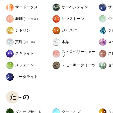
サードニクス
サーペンティン
サ
珊瑚
ジ
サンストーン
(コーラル)
シトリン
ジャスパー
ジ
真珠
水晶
ス
(パール)
ストロベリークォー
スギライト
ス
ツ
スフェーン
スモーキークォーツ
セ
ソーダライト
た～の
ダイオプサイド
ターコイズ
タ