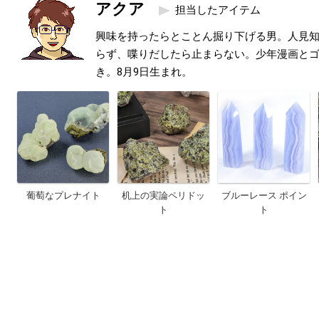
アクア
担当したアイテム
興味を持ったらとことん掘り下げる男。人見
らず、喋りだしたら止まらない。少年漫画と
き。8月9日生まれ。
葡萄なプレナイト
机上の実論ペリドッ
ブルーレース ポイン
ト
ト