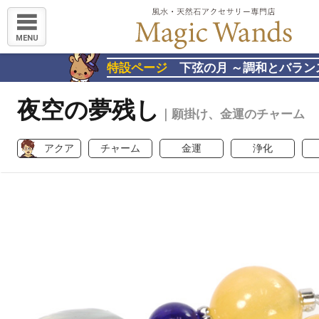
MENU
特設ページ
下弦の月 ～調和とバラン
夜空の夢残し
｜願掛け、金運のチャーム
アクア
チャーム
金運
浄化