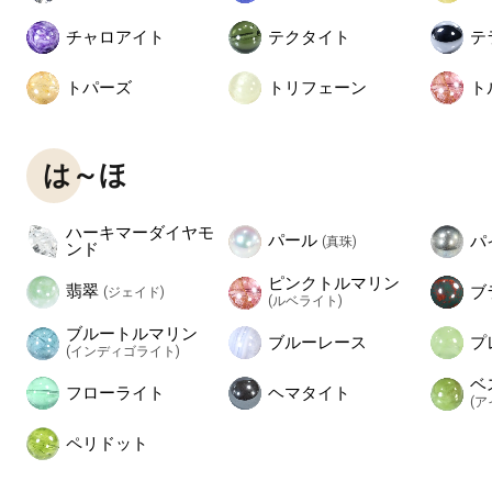
チャロアイト
テクタイト
テ
トパーズ
トリフェーン
ト
は～ほ
ハーキマーダイヤモ
パール
パ
(真珠)
ンド
ピンクトルマリン
翡翠
ブ
(ジェイド)
(ルベライト)
ブルートルマリン
ブルーレース
プ
(インディゴライト)
ベ
フローライト
ヘマタイト
(
ペリドット