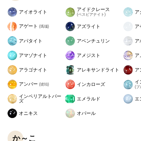
アイドクレース
アイオライト
ア
(ベスビアナイト)
アゲート
アズライト
ア
(瑪瑙)
アパタイト
アベンチュリン
ア
アマゾナイト
アメジスト
ア
アラゴナイト
アレキサンドライト
ア
イ
アンバー
インカローズ
(琥珀)
(
インペリアルトパー
エメラルド
エ
ズ
オニキス
オパール
か～こ