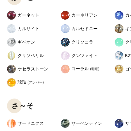
ガーネット
カーネリアン
カ
カルサイト
カルセドニー
キ
ギベオン
クリソコラ
ク
クリソベリル
クンツァイト
K
コーラル
ケセラストーン
ゴ
(珊瑚)
琥珀
(アンバー)
さ～そ
サードニクス
サーペンティン
サ