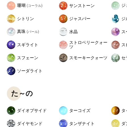
珊瑚
ジ
サンストーン
(コーラル)
シトリン
ジャスパー
ジ
真珠
水晶
ス
(パール)
ストロベリークォー
スギライト
ス
ツ
スフェーン
スモーキークォーツ
セ
ソーダライト
た～の
ダイオプサイド
ターコイズ
タ
ダイヤモンド
タンザナイト
ダ