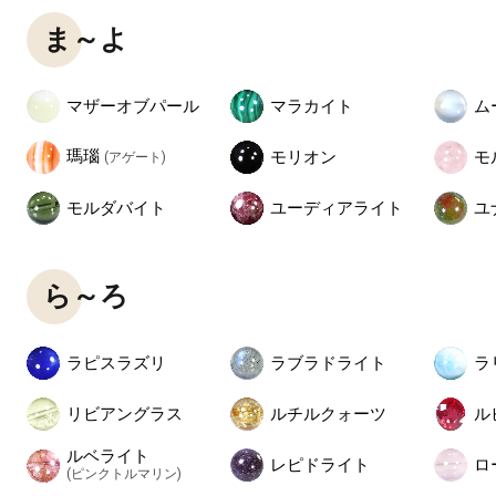
ま～よ
マザーオブパール
マラカイト
ム
瑪瑙
モリオン
モ
(アゲート)
モルダバイト
ユーディアライト
ユ
ら～ろ
ラピスラズリ
ラブラドライト
ラ
リビアングラス
ルチルクォーツ
ル
ルベライト
レピドライト
ロ
(ピンクトルマリン)