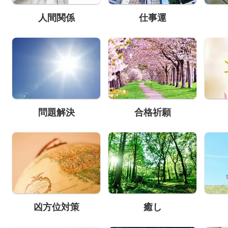
人間関係
仕事運
問題解決
合格祈願
凶方位対策
癒し