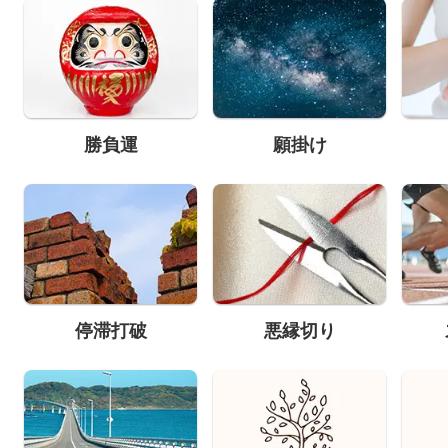
勝負運
願掛け
停滞打破
悪縁切り