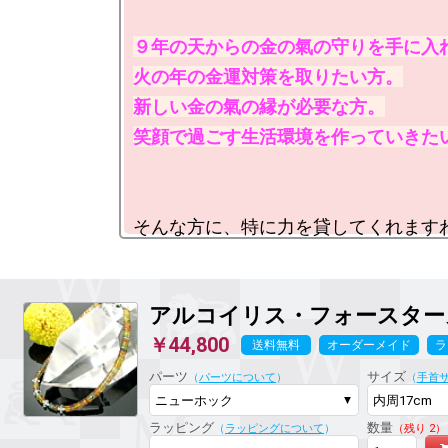
９年の天からの金の氣の守りを手に入れ
火の年の金運対策を取りたい方。

新しい金の氣の縁が必要な方。

笑顔で過ごす生活環境を作っていきた
アルコイリス・フォースター
￥44,800
送料無料
オーダーメイド
ラ
パーツ
サイズ
（
パーツについて
）
（
手首
ラッピング
数量
（
ラッピングについて
）
（残り 2）