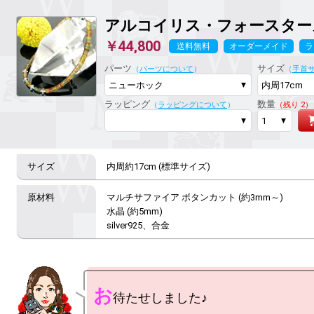
アルコイリス・フォースター
￥44,800
送料無料
オーダーメイド
ラ
パーツ
サイズ
（
パーツについて
）
（
手首
ラッピング
数量
（
ラッピングについて
）
（残り 2）
内周約17cm (標準サイズ)
マルチサファイア ボタンカット (約3mm～)

水晶 (約5mm)

silver925、合金
お
待たせしました♪
