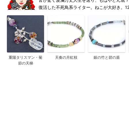
皆が驚く波瀾万丈人生を送り、もはやどん底
復活した不死鳥系ライター。ねこが大好き。1
重陽タリスマン・菊
天奏の月虹枝
銀の竹と碧の盾
節の天梯