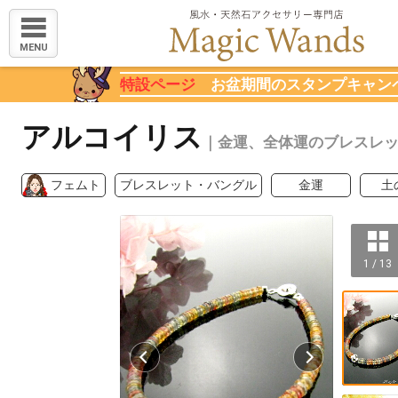
MENU
特設ページ
お盆期間のスタンプキャン
アルコイリス
｜金運、全体運のブレスレ
フェムト
ブレスレット・バングル
金運
土
1 / 13