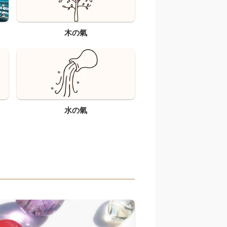
木の氣
水の氣