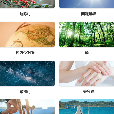
厄除け
問題解決
凶方位対策
癒し
願掛け
美容運