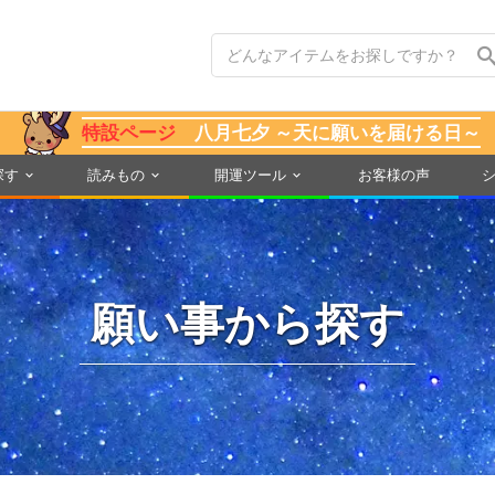
特設ページ
八月七夕 ～天に願いを届ける日～
探す
読みもの
開運ツール
お客様の声
願い事から探す