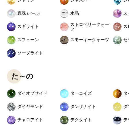
シトリン
ジャスパー
ジ
真珠
水晶
ス
(パール)
ストロベリークォー
スギライト
ス
ツ
スフェーン
スモーキークォーツ
セ
ソーダライト
た～の
ダイオプサイド
ターコイズ
タ
ダイヤモンド
タンザナイト
ダ
チャロアイト
テクタイト
テ