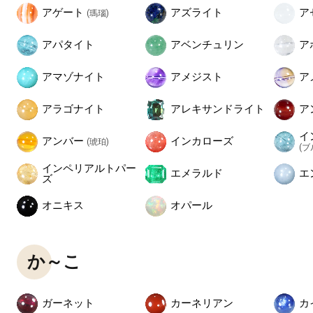
アゲート
アズライト
ア
(瑪瑙)
アパタイト
アベンチュリン
ア
アマゾナイト
アメジスト
ア
アラゴナイト
アレキサンドライト
ア
イ
アンバー
インカローズ
(琥珀)
(
インペリアルトパー
エメラルド
エ
ズ
オニキス
オパール
か～こ
ガーネット
カーネリアン
カ