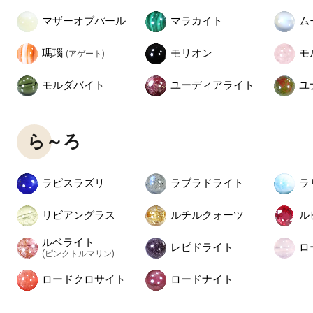
マザーオブパール
マラカイト
ム
瑪瑙
モリオン
モ
(アゲート)
モルダバイト
ユーディアライト
ユ
ら～ろ
ラピスラズリ
ラブラドライト
ラ
リビアングラス
ルチルクォーツ
ル
ルベライト
レピドライト
ロ
(ピンクトルマリン)
ロードクロサイト
ロードナイト