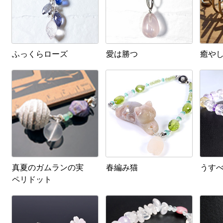
ふっくらローズ
愛は勝つ
癒や
真夏のガムランの実
春編み猫
うす
ペリドット