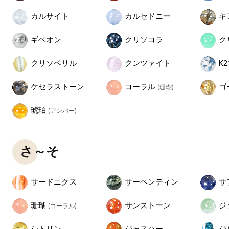
カルサイト
カルセドニー
キ
ギベオン
クリソコラ
ク
クリソベリル
クンツァイト
K
コーラル
ケセラストーン
ゴ
(珊瑚)
琥珀
(アンバー)
さ～そ
サードニクス
サーペンティン
サ
珊瑚
ジ
サンストーン
(コーラル)