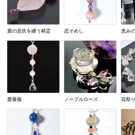
愛の息吹を纏う精霊
恋そめし
恵み
愛薔薇
ノーブルローズ
花祭