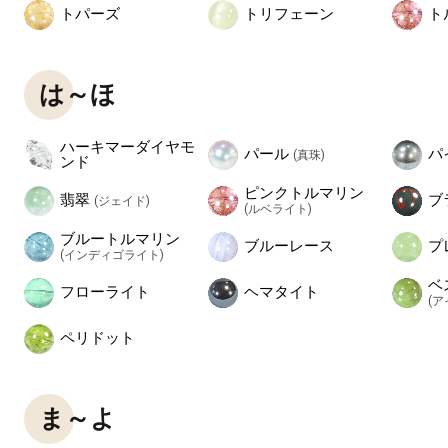
トパーズ
トリフェーン
ト
は～ほ
ハーキマーダイヤモ
パール
パ
(真珠)
ンド
ピンクトルマリン
翡翠
ブ
(ジェイド)
(ルベライト)
ブルートルマリン
ブルーレース
プ
(インディゴライト)
ベ
フローライト
ヘマタイト
(
ペリドット
ま～よ