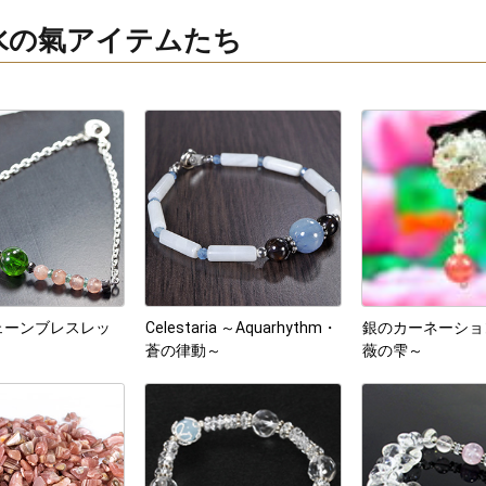
の水の氣アイテムたち
ェーンブレスレッ
Celestaria ～Aquarhythm・
銀のカーネーショ
蒼の律動～
薇の雫～