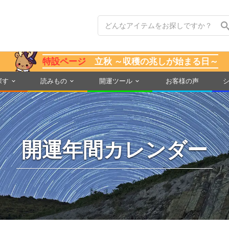
特設ページ
立秋 ～収穫の兆しが始まる日～
探す
読みもの
開運ツール
お客様の声
開運年間カレンダー