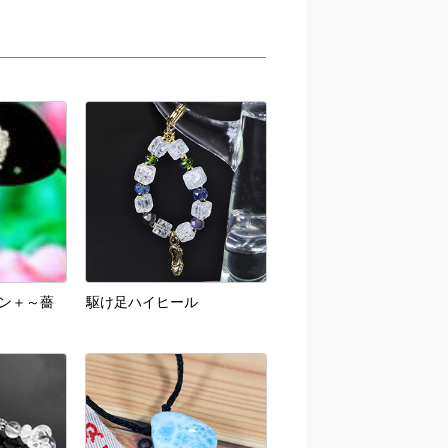
ン＋～薔
駆け足ハイヒール