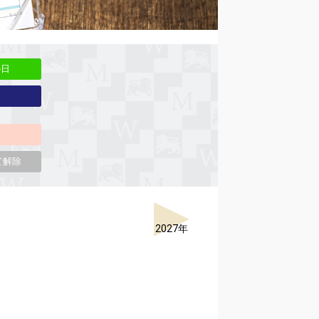
の日
て解除
2027年