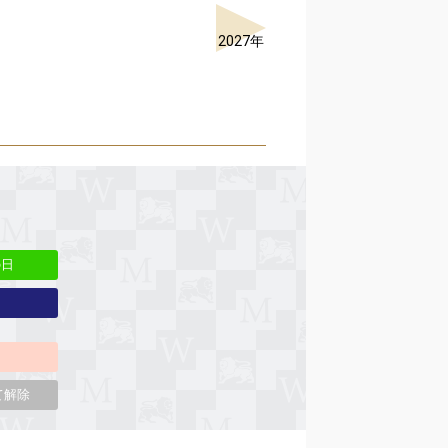
2027年
の日
て解除