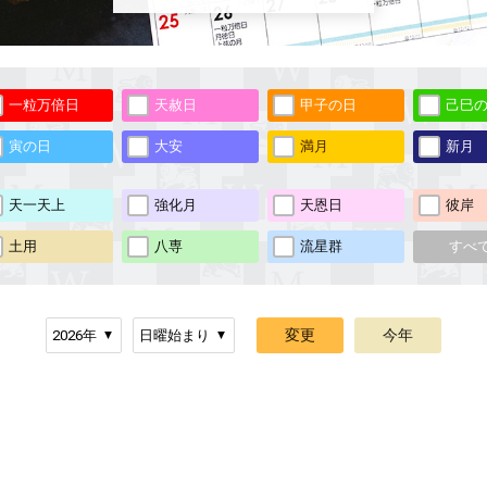
一粒万倍日
天赦日
甲子の日
己巳
寅の日
大安
満月
新月
天一天上
強化月
天恩日
彼岸
土用
八専
流星群
すべ