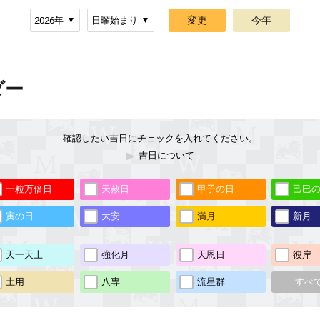
ダー
確認したい吉日にチェックを入れてください。
吉日について
一粒万倍日
天赦日
甲子の日
己巳
寅の日
大安
満月
新月
天一天上
強化月
天恩日
彼岸
土用
八専
流星群
すべ