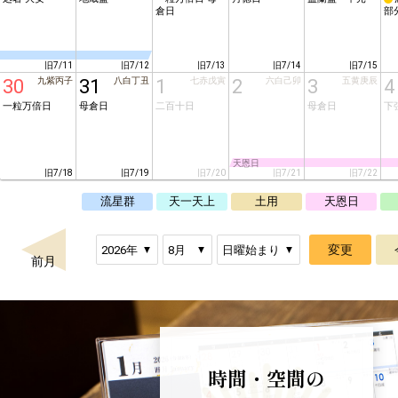
倉日
部
旧7/11
旧7/12
旧7/13
旧7/14
旧7/15
30
九紫丙子
31
八白丁丑
1
七赤戊寅
2
六白己卯
3
五黄庚辰
4
一粒万倍日
母倉日
二百十日
母倉日
下
天恩日
旧7/18
旧7/19
旧7/20
旧7/21
旧7/22
流星群
天一天上
土用
天恩日
前月
時間・空間の