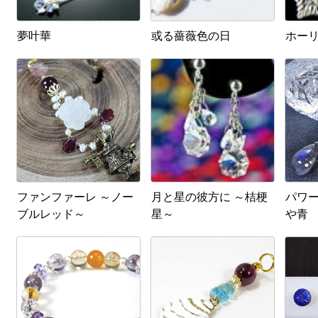
夢叶華
或る薔薇色の日
ホー
ファンファーレ ～ノー
月と星の彼方に ～桔梗
パワー
ブルレッド～
星～
や青