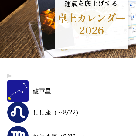
運氣を底上げする
卓上カレンダー
2026
破軍星
しし座（～8/22）