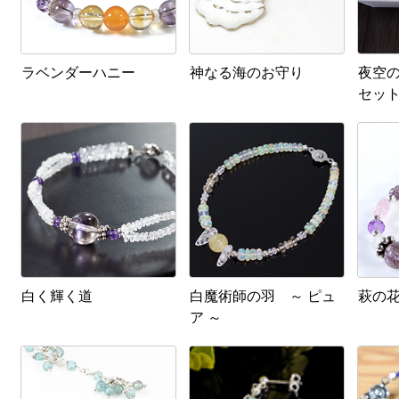
ラベンダーハニー
神なる海のお守り
夜空の
セット
白く輝く道
白魔術師の羽 ～ ピュ
萩の花
ア ～