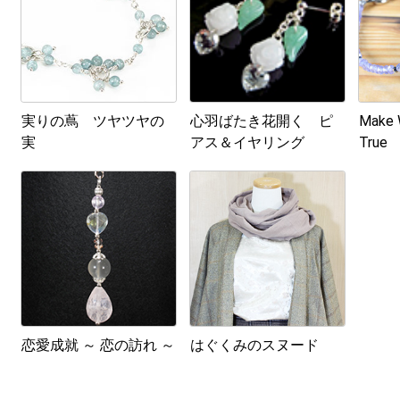
実りの蔦 ツヤツヤの
心羽ばたき花開く ピ
Make 
実
アス＆イヤリング
True
恋愛成就 ～ 恋の訪れ ～
はぐくみのスヌード