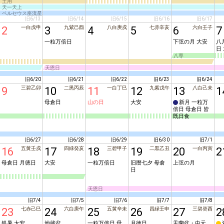
土用
天一天上
ペルセウス座流星群
旧6/13
旧6/14
旧6/15
旧6/16
旧6/17
2
一白戊申
3
九紫己酉
4
八白庚戌
5
七赤辛亥
6
六白壬子
7
一粒万倍日
下弦の月
 大安
八
日 
八専
天恩日
旧6/20
旧6/21
旧6/22
旧6/23
旧6/24
9
三碧乙卯
10
二黒丙辰
11
一白丁巳
12
九紫戊午
13
八白己未
1
母倉日
山の日
大安
新月
 一粒万
倍日 母倉日 
皆
既日食
旧6/27
旧6/28
旧6/29
旧6/30
旧7/1
16
五黄壬戌
17
四緑癸亥
18
三碧甲子
19
二黒乙丑
20
一白丙寅
2
母倉日 月徳日
大安
一粒万倍日
旧暦七夕 母倉
上弦の月
日
天恩日
旧7/4
旧7/5
旧7/6
旧7/7
旧7/8
23
七赤己巳
24
六白庚午
25
五黄辛未
26
四緑壬申
27
三碧癸酉
2
処暑
 大安
地蔵盆
一粒万倍日 母
月徳日
盂蘭盆・中元