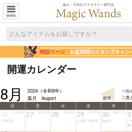
MENU
特設ページ
お盆期間のスタンプキャン
開運カレンダー
8月
2026（令和8年）
一白
二黒
葉月 August
前月
日
月
火
水
木
26
八白辛丑
27
七赤壬寅
28
六白癸卯
29
五黄甲辰
30
四緑乙巳
3
土用の丑
満月
 月徳日
母倉日
一
倉