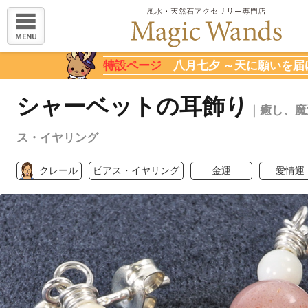
MENU
特設ページ
八月七夕 ～天に願いを届
シャーベットの耳飾り
｜癒し、魔
ス・イヤリング
クレール
ピアス・イヤリング
金運
愛情運