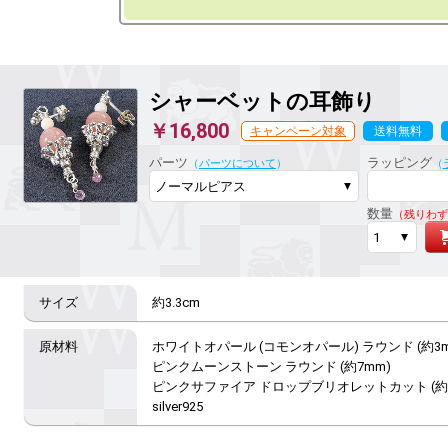
シャーベットの耳飾り
￥16,800
キャンペーン対象
送料無料
ラッピング対応
パーツ
ラッピング
（
パーツについて
）
（
数量
（残りわず
約3.3cm
ホワイトオパール (コモンオパール) ラウンド (約3mm
ピンクムーンストーン ラウンド (約7mm)

ピンクサファイア ドロップブリオレットカット (約2
silver925