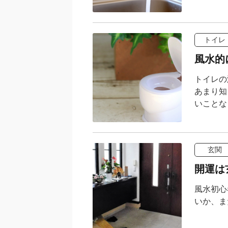
トイレ
風水的
トイレの
あまり知
いことな
玄関
開運は
風水初心
いか、ま