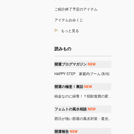
ご紹介終了予定のアイテム
アイテムおみくじ
もっと見る
読みもの
開運ブログマガジン
N
E
W
HAPPY STEP 家庭内ブーム (8/6)
開運の極意！裏話
N
E
W
純金なのに緑青！？招財進寶の変色事件 (8/6)
フェムトの風水相談
N
E
W
西日が強い部屋の風水対策・遮光カーテンやシャッターは使っても良い？ (8/6)
開運報告
N
E
W