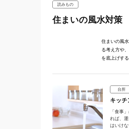
読みもの
住まいの風水対策
住まいの風水
る考え方や、
を底上げする
台所
キッチ
「食事」
れば、運
はいけな