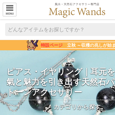
MENU
特設ページ
立秋 ～収穫の兆しが始
ピアス・イヤリング｜耳元
氣と魅力を引き出す天然石パ
トーンアクセサリー
カテゴリから探す