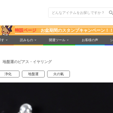
特設ページ
お盆期間のスタンプキャンペーン！
探す
読みもの
開運ツール
お客様の声
、地盤運のピアス・イヤリング
浄化
地盤運
火の氣