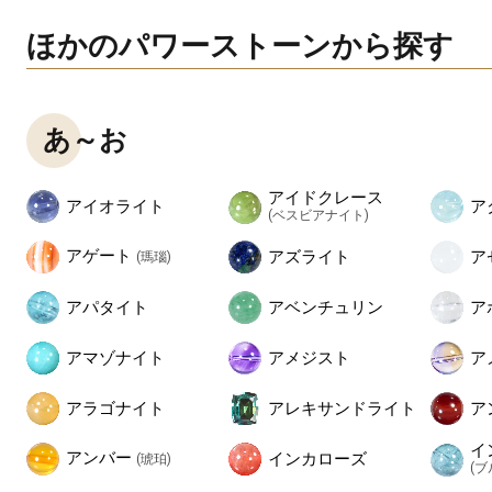
ほかのパワーストーンから探す
あ～お
アイドクレース
アイオライト
ア
(ベスビアナイト)
アゲート
アズライト
ア
(瑪瑙)
アパタイト
アベンチュリン
ア
アマゾナイト
アメジスト
ア
アラゴナイト
アレキサンドライト
ア
イ
アンバー
インカローズ
(琥珀)
(