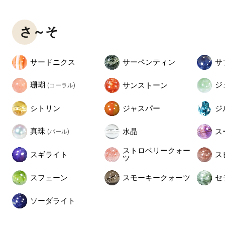
さ～そ
サードニクス
サーペンティン
サ
珊瑚
ジ
サンストーン
(コーラル)
シトリン
ジャスパー
ジ
真珠
水晶
ス
(パール)
ストロベリークォー
スギライト
ス
ツ
スフェーン
スモーキークォーツ
セ
ソーダライト