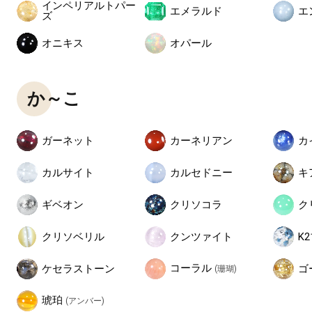
インペリアルトパー
エメラルド
エ
ズ
オニキス
オパール
か～こ
ガーネット
カーネリアン
カ
カルサイト
カルセドニー
キ
ギベオン
クリソコラ
ク
クリソベリル
クンツァイト
K
コーラル
ケセラストーン
ゴ
(珊瑚)
琥珀
(アンバー)