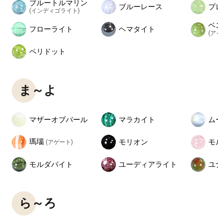
ブルートルマリン
ブルーレース
プ
(インディゴライト)
ベ
フローライト
ヘマタイト
(
ペリドット
ま～よ
マザーオブパール
マラカイト
ム
瑪瑙
モリオン
モ
(アゲート)
モルダバイト
ユーディアライト
ユ
ら～ろ