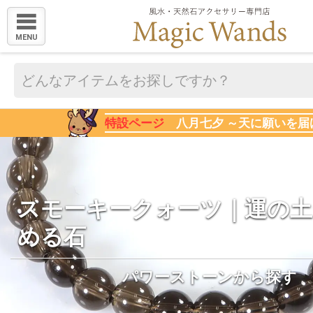
MENU
特設ページ
八月七夕 ～天に願いを届
スモーキークォーツ｜運の土
める石
パワーストーンから探す