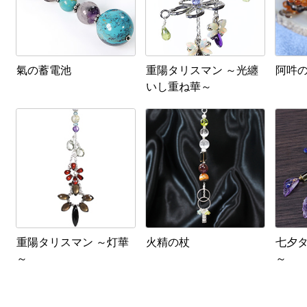
氣の蓄電池
重陽タリスマン ～光纏
阿吽
いし重ね華～
重陽タリスマン ～灯華
火精の杖
七夕タ
～
～