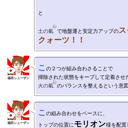
と

ス
土の氣
で地盤運と安定力アップの
クォーツ！！
こ
の２つが組み合わさることで

火の氣
こ
の組み合わせをベースに、

モリオン
トップの位置に