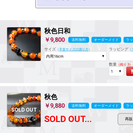
秋色日和
￥9,800
送料無料
オーダーメイド
ラッ
サイズ
ラッピング
（
手首サイズの測り方
）
（
数量
（残り 3）
秋色
￥9,880
送料無料
オーダーメイド
ラッ
SOLD OUT...