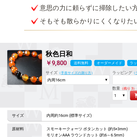
意思の力に頼らずに掃除したい
そもそも散らかりにくくなりた
秋色日和
￥9,800
送料無料
オーダーメイド
ラッ
サイズ
ラッピング
（
手首サイズの測り方
）
（
数量
（残り 3）
内周約16cm (標準サイズ)
スモーキークォーツ ボタンカット (約5×3mm)

モリオンAAA ラウンドカット (約6～6.5mm)
