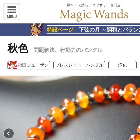
MENU
特設ページ
下弦の月 ～調和とバラン
秋色
｜問題解決、行動力のバングル
福田シューザン
ブレスレット・バングル
浄化