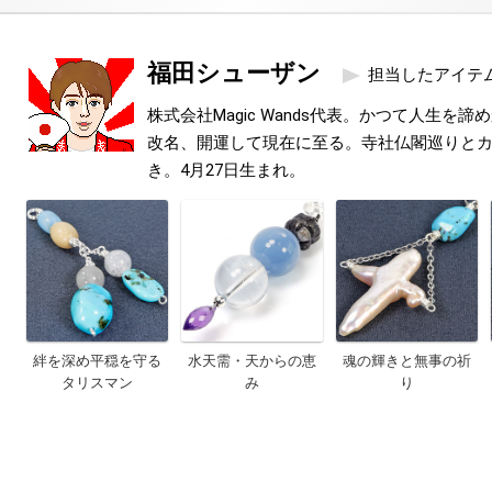
福田シューザン
担当したアイテ
株式会社Magic Wands代表。かつて人生を
改名、開運して現在に至る。寺社仏閣巡りと
き。4月27日生まれ。
絆を深め平穏を守る
水天需・天からの恵
魂の輝きと無事の祈
タリスマン
み
り