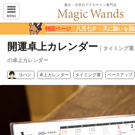
MENU
特設ページ
八月七夕 ～天に願いを届
開運卓上カレンダー
｜タイミング運
の卓上カレンダー
ヨハン
卓上カレンダー
タイミング運
ベースアップ