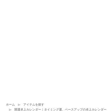
ホーム
アイテムを探す
開運卓上カレンダー｜タイミング運、ベースアップの卓上カレンダー