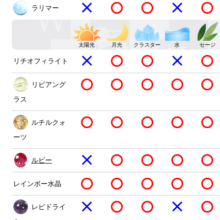
ラリマー
太陽光
月光
クラスター
水
セージ
リチオフィライト
リビアング
ラス
ルチルクォ
ーツ
ルビー
レインボー水晶
レピドライ