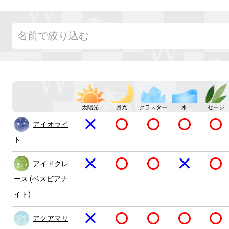
太陽光
月光
クラスター
水
セージ
アイオライ
ト
アイドクレ
ース (ベスビアナ
イト)
アクアマリ