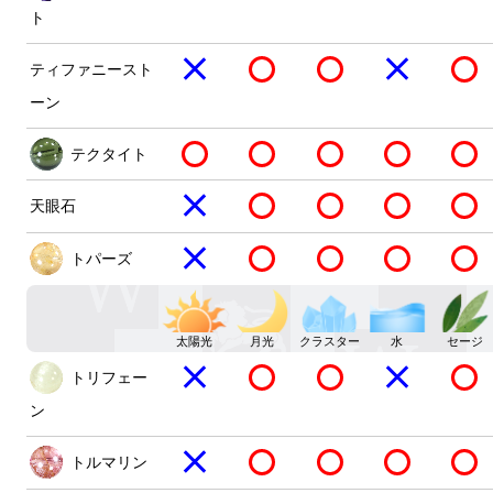
ト
ティファニースト
ーン
テクタイト
天眼石
トパーズ
太陽光
月光
クラスター
水
セージ
トリフェー
ン
トルマリン