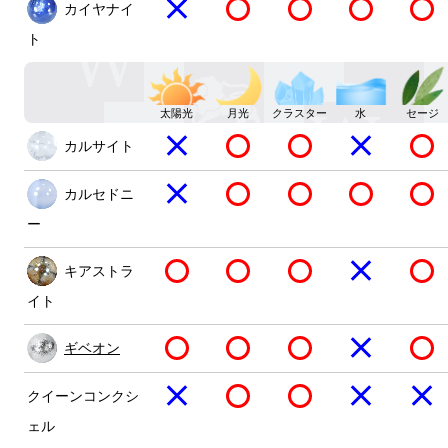
カイヤナイ
ト
太陽光
月光
クラスター
水
セージ
カルサイト
カルセドニ
ー
キアストラ
イト
ギベオン
クイーンコンクシ
ェル