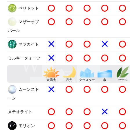
ペリドット
マザーオブ
パール
マラカイト
ミルキークォーツ
太陽光
月光
クラスター
水
セージ
ムーンスト
ーン
メテオライト
モリオン