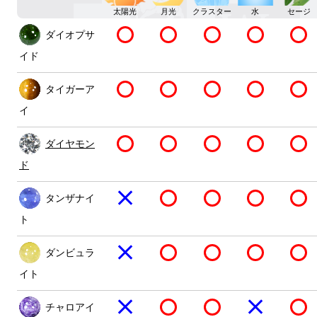
太陽光
月光
クラスター
水
セージ
ダイオプサ
イド
タイガーア
イ
ダイヤモン
ド
タンザナイ
ト
ダンビュラ
イト
チャロアイ