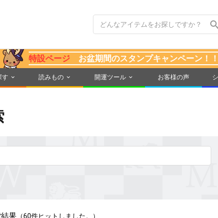
特設ページ
お盆期間のスタンプキャンペーン！
探す
読みもの
開運ツール
お客様の声
索
索結果
（60件ヒットしました。）