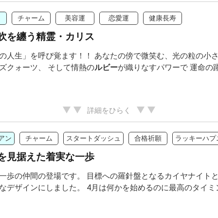
チャーム
美容運
恋愛運
健康長寿
吹を纏う精霊・カリス
の人生」を呼び覚ます！！ あなたの傍で微笑む、光の粒の小さ
ズクォーツ、 そして情熱の
ルビー
が織りなすパワーで 運命の
詳細をひらく
アン
チャーム
スタートダッシュ
合格祈願
ラッキーハプ
を見据えた着実な一歩
一歩の仲間の登場です。 目標への羅針盤となるカイヤナイト
なデザインにしました。 4月は何かを始めるのに最高のタイミング