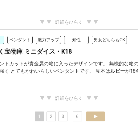
詳細をひらく
ペンダント
魅力アップ
知性
男女どちらもOK
く宝物庫 ミニダイス・K18
ントカットが貴金属の箱に入ったデザインです。 無機的な箱
強く とてもかわいらしいペンダントです。 見本は
ルビー
が18
詳細をひらく
1
2
3
...
6
next