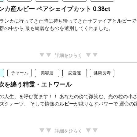
カ産ルビー ペアシェイプカット 0.38ct
ランカに行ってきた時に持ち帰ってきたサファイアと
ルビー
で
群の中から 最も綺麗なものを選別してくれました。
詳細をひらく
チャーム
美容運
恋愛運
健康長寿
吹を纏う精霊・エトワール
の人生」を呼び覚ます！！ あなたの傍で微笑む、光の粒の小さ
ズクォーツ、 そして情熱の
ルビー
が織りなすパワーで 運命の
詳細をひらく