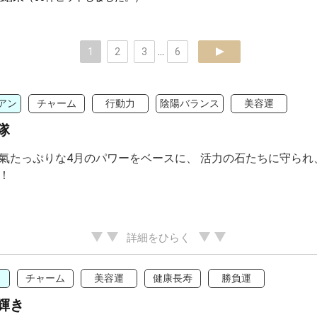
1
2
3
...
6
next
アン
チャーム
行動力
陰陽バランス
美容運
隊
氣たっぷりな4月のパワーをベースに、 活力の石たちに守られ
！
詳細をひらく
チャーム
美容運
健康長寿
勝負運
輝き