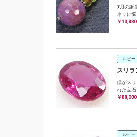
7月
の誕
ネリに悩
￥13,880
ルビー
スリラン
僕がスリ
れた宝石
￥88,000
ルビー