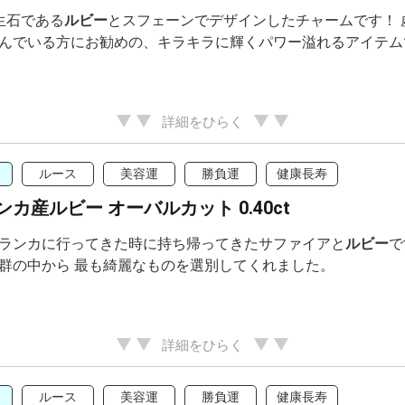
生石である
ルビー
とスフェーンでデザインしたチャームです！
んでいる方にお勧めの、キラキラに輝くパワー溢れるアイテム
詳細をひらく
ルース
美容運
勝負運
健康長寿
カ産ルビー オーバルカット 0.40ct
ランカに行ってきた時に持ち帰ってきたサファイアと
ルビー
で
群の中から 最も綺麗なものを選別してくれました。
詳細をひらく
ルース
美容運
勝負運
健康長寿