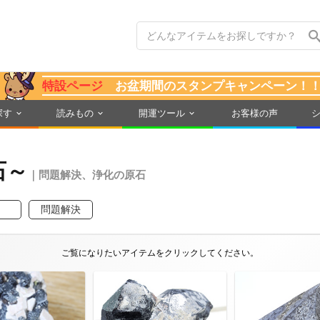
特設ページ
お盆期間のスタンプキャンペーン！
探す
読みもの
開運ツール
お客様の声
石～
｜問題解決、浄化の原石
問題解決