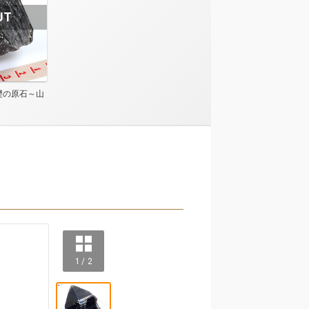
礎の原石～山
1 / 2