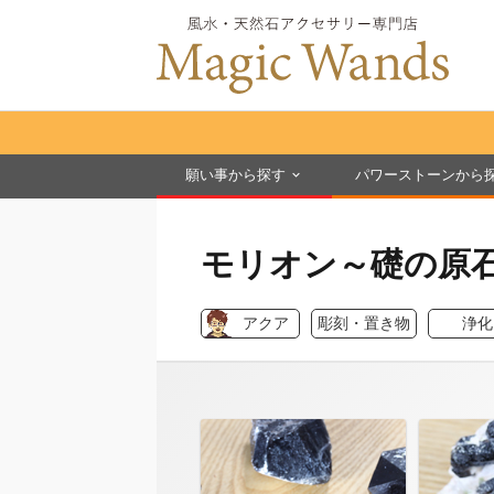
願い事から探す
パワーストーンから
モリオン～礎の原
アクア
彫刻・置き物
浄化