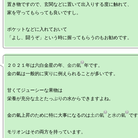
置き物ですので、玄関などに置いて出入りする度に触れて、

家を守ってもらっても良いですし。

ポケットなどに入れておいて

２０２１年は六白金星の年、
金の氣
年です。

金の氣は一般的に実りに例えられることが多いです。

甘くてジューシーな果物は

栄養が充分な土とたっぷりの水からできますよね。

金の氣上昇のために特に大事になるのは
土の氣
と
水の氣
です
モリオンはその両方を持っています。
