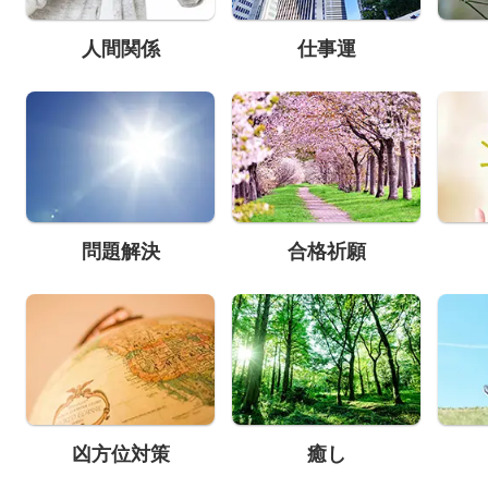
人間関係
仕事運
問題解決
合格祈願
凶方位対策
癒し