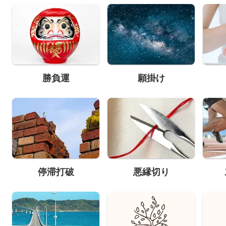
勝負運
願掛け
停滞打破
悪縁切り