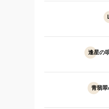
逢星の
青翡翠