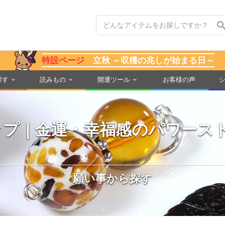
特設ページ
立秋 ～収穫の兆しが始まる日～
探す
読みもの
開運ツール
お客様の声
ップ｜金運・幸福感のパワース
願い事から探す