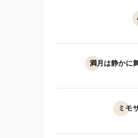
満月は静かに
ミモ