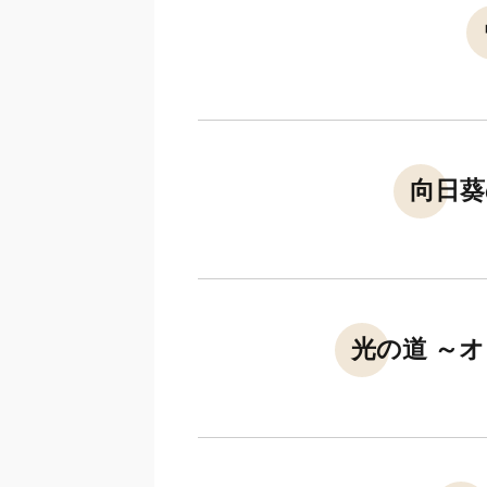
向日葵
光の道 ～