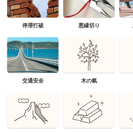
停滞打破
悪縁切り
交通安全
木の氣