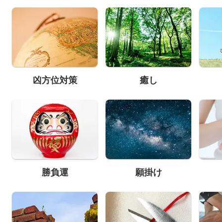
凶方位対策
癒し
勝負運
願掛け