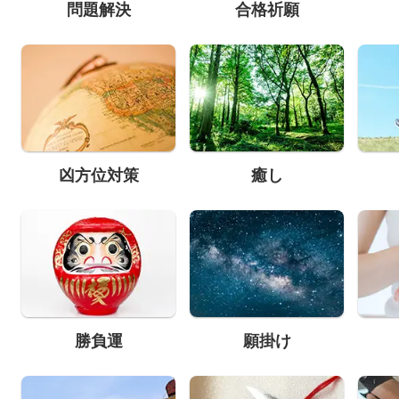
問題解決
合格祈願
凶方位対策
癒し
勝負運
願掛け