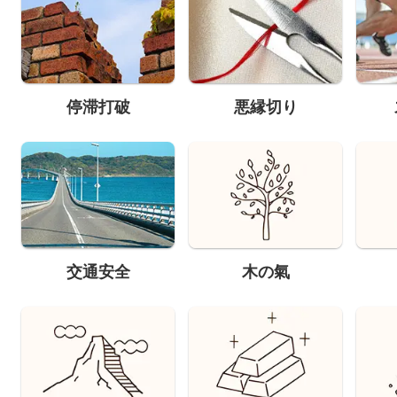
停滞打破
悪縁切り
交通安全
木の氣