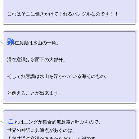
顕
在意識は氷山の一角。

潜在意識は水面下の大部分。

そして無意識は氷山を浮かべている海そのもの。

こ
れはユングが集合的無意識と呼ぶもので、

世界の神話に共通点があるのは、
