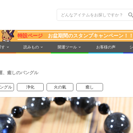
特設ページ
お盆期間のスタンプキャンペーン！
探す
読みもの
開運ツール
お客様の声
運、癒しのバングル
ングル
浄化
火の氣
癒し