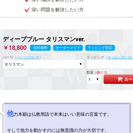
深い問題を解決したい方
ディープブルー
タリスマンver.
￥18,800
送料無料
オーダーメイド
ラッピング対応
パーツ
ラッピング
（
パーツについて
）
（
ラッピングにつ
数量
（残り 2）
カー
他
力本願は仏教用語で本来はいい意味の言葉です。

そして他力を動かすのには無意識の力が大切です。
