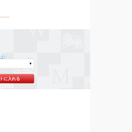
いて
）
トに入れる