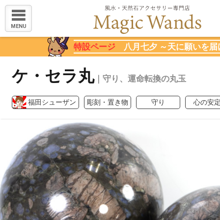
MENU
特設ページ
八月七夕 ～天に願いを届
ケ・セラ丸
｜守り、運命転換の丸玉
福田シューザン
彫刻・置き物
守り
心の安