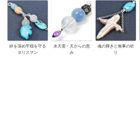
絆を深め平穏を守る
水天需・天からの恵
魂の輝きと無事の祈
タリスマン
み
り