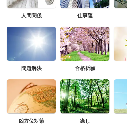
人間関係
仕事運
問題解決
合格祈願
凶方位対策
癒し