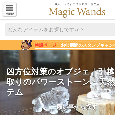
MENU
特設ページ
お盆期間のスタンプキャン
凶方位対策のオブジェ｜引越
取りのパワーストーン・天
テム
願い事から探す