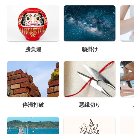
勝負運
願掛け
停滞打破
悪縁切り