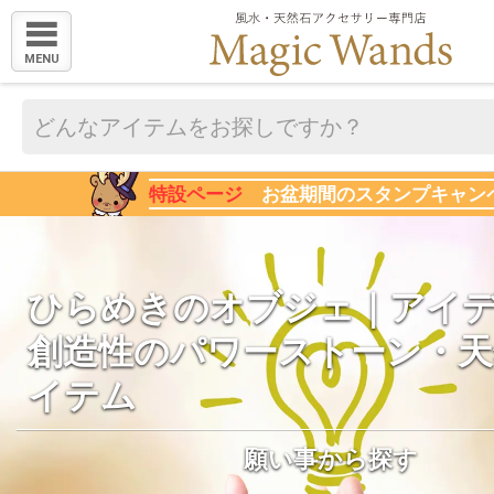
MENU
特設ページ
お盆期間のスタンプキャン
ひらめきのオブジェ｜アイ
創造性のパワーストーン・天
イテム
願い事から探す