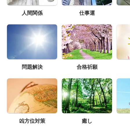
人間関係
仕事運
問題解決
合格祈願
凶方位対策
癒し