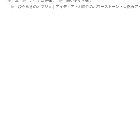
ホーム
アイテムを探す
願い事から探す
ひらめきのオブジェ｜アイディア・創造性のパワーストーン・天然石ア