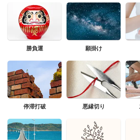
勝負運
願掛け
停滞打破
悪縁切り